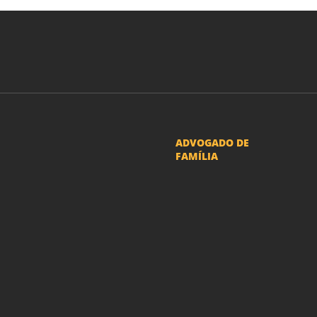
ADVOGADO DE
FAMÍLIA
Advogado Pensão
Alimenticia
Advogado Divórcio e
Separação
Advogado Guarda dos
filhos menores - São Paulo
Advogado Pacto