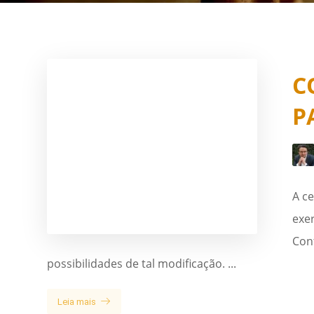
C
P
A c
exer
Cont
possibilidades de tal modificação. ...
Leia mais