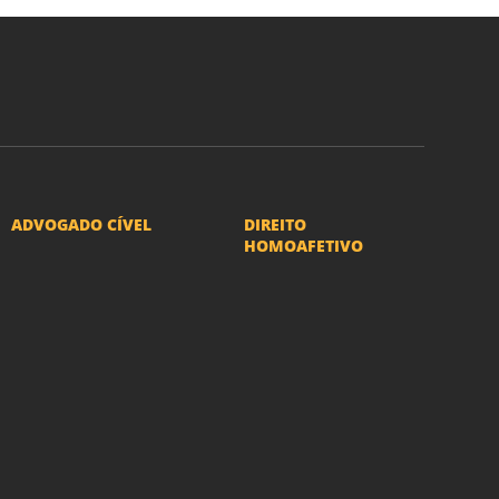
ASSINAR
ADVOGADO CÍVEL
DIREITO
HOMOAFETIVO
Advogado Indenização
Divorcio e Separação
Danos Morais e Materiais
LGBT
Advogado Imobiliário
Adoção por casais
Advogado Condomínio
LGBT
Advogado Seguros
Mudança de nome -
Advogado Erro Médico
Transexuais
Advogado Usucapião