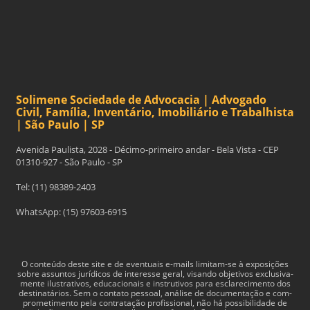
Solimene Sociedade de Advocacia | Advogado
Civil, Família, Inventário, Imobiliário e Trabalhista
| São Paulo | SP
Avenida Paulista, 2028 - Décimo-primeiro andar - Bela Vista - CEP
01310-927 - São Paulo - SP
Tel: (11) 98389-2403
WhatsApp: (15) 97603-6915
O con­teúdo deste site e de even­tu­ais e-​mails limitam-​se à exposições
sobre assun­tos jurídi­cos de inter­esse geral, visando obje­tivos exclu­si­va­
mente ilus­tra­tivos, edu­ca­cionais e instru­tivos para esclarec­i­mento dos
des­ti­natários. Sem o con­tato pes­soal, análise de doc­u­men­tação e com­
pro­me­ti­mento pela con­tratação profis­sional, não há pos­si­bil­i­dade de