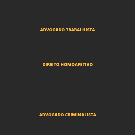
Advogado Erro Médico
Advogado Usucapião
ADVOGADO TRABALHISTA
Reclamações Trabalhistas
DIREITO HOMOAFETIVO
Divorcio e Separação LGBT
Adoção por casais LGBT
Mudança de nome - Transexuais
ADVOGADO CRIMINALISTA
Ações criminais e inquéritos policiais