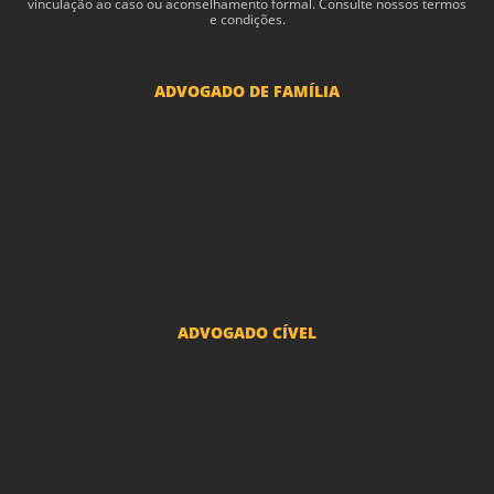
vin­cu­lação ao caso ou acon­sel­hamento for­mal. Consulte nossos termos
e condições.
ADVOGADO DE FAMÍLIA
Advogado Pensão Alimenticia
Advogado Divórcio e Separação
Advogado Guarda dos filhos menores - São Paulo
Advogado Pacto Antenupcial
Advogado União Estável SP | Especialistas em Direito de Família
ADVOGADO CÍVEL
Advogado Indenização Danos Morais e Materiais
Advogado Imobiliário
Advogado Condomínio
Advogado Seguros