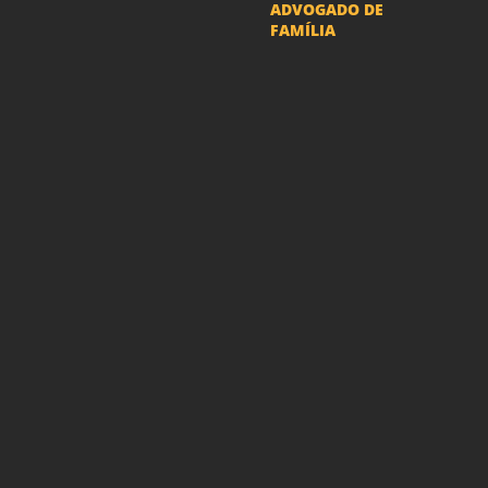
ADVOGADO DE
FAMÍLIA
Advogado Pensão
Alimenticia
Advogado Divórcio e
Separação
Advogado Guarda dos
filhos menores - São Paulo
Advogado Pacto
Antenupcial
Advogado União
Estável SP | Especialistas
em Direito de Família