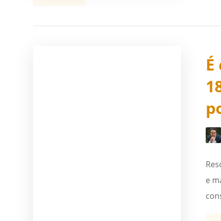
É
1
p
Res
e ma
con