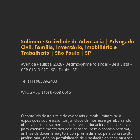
Solimene Sociedade de Advocacia | Advogado
Civil, Família, Inventário, Imobiliário e
Trabalhista | São Paulo | SP
Avenida Paulista, 2028 - Décimo-primeiro andar - Bela Vista -
CEP 01310-927 - São Paulo - SP
Tel: (11) 98389-2403
WhatsApp: (15) 97603-6915
O con­teúdo deste site e de even­tu­ais e-​mails limitam-​se à
exposições sobre assun­tos jurídi­cos de inter­esse geral, visando
obje­tivos exclu­si­va­mente ilus­tra­tivos, edu­ca­cionais e instru­tivos
para esclarec­i­mento dos des­ti­natários. Sem o con­tato pes­soal,
análise de doc­u­men­tação e com­pro­me­ti­mento pela con­tratação
profis­sional, não há pos­si­bil­i­dade de vin­cu­lação ao caso ou acon­