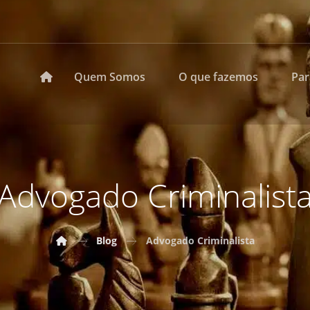
Quem Somos
O que fazemos
Pa
Advogado Criminalist
Blog
Advogado Criminalista