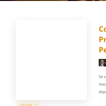
C
P
P
Se 
medi
dep
Leia mais