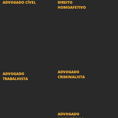
ADVOGADO CÍVEL
DIREITO
HOMOAFETIVO
Advogado Indenização
Divorcio e Separação
Danos Morais e Materiais
LGBT
Advogado Imobiliário
Adoção por casais
Advogado Condomínio
LGBT
Advogado Seguros
Mudança de nome -
Advogado Erro Médico
Transexuais
Advogado Usucapião
ADVOGADO
ADVOGADO
CRIMINALISTA
TRABALHISTA
Ações criminais e
Reclamações
inquéritos policiais
Trabalhistas
ADVOGADO