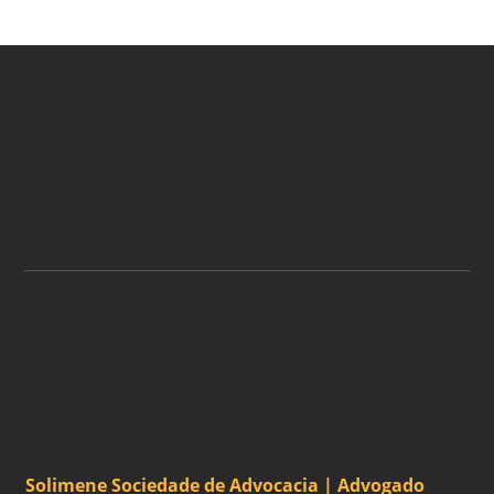
ASSINE A NOSSA
NEWSLETTER
ASSINAR
Solimene Sociedade de Advocacia | Advogado