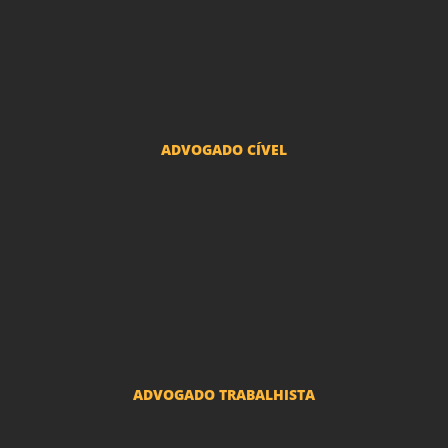
Advogado Divórcio e Separação
Advogado Guarda dos filhos menores - São Paulo
Advogado Pacto Antenupcial
Advogado União Estável SP | Especialistas em Direito de Família
ADVOGADO CÍVEL
Advogado Indenização Danos Morais e Materiais
Advogado Imobiliário
Advogado Condomínio
Advogado Seguros
Advogado Erro Médico
Advogado Usucapião
ADVOGADO TRABALHISTA