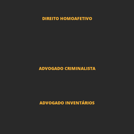
Reclamações Trabalhistas
DIREITO HOMOAFETIVO
Divorcio e Separação LGBT
Adoção por casais LGBT
Mudança de nome - Transexuais
ADVOGADO CRIMINALISTA
Ações criminais e inquéritos policiais
ADVOGADO INVENTÁRIOS
Inventários