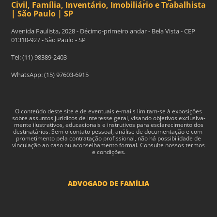
Civil, Família, Inventário, Imobiliário e Trabalhista
| São Paulo | SP
Avenida Paulista, 2028 - Décimo-primeiro andar - Bela Vista - CEP
01310-927 - São Paulo - SP
Tel: (11) 98389-2403
WhatsApp: (15) 97603-6915
O con­teúdo deste site e de even­tu­ais e-​mails limitam-​se à exposições
sobre assun­tos jurídi­cos de inter­esse geral, visando obje­tivos exclu­si­va­
mente ilus­tra­tivos, edu­ca­cionais e instru­tivos para esclarec­i­mento dos
des­ti­natários. Sem o con­tato pes­soal, análise de doc­u­men­tação e com­
pro­me­ti­mento pela con­tratação profis­sional, não há pos­si­bil­i­dade de
vin­cu­lação ao caso ou acon­sel­hamento for­mal. Consulte nossos termos
e condições.
ADVOGADO DE FAMÍLIA
Advogado Pensão Alimenticia