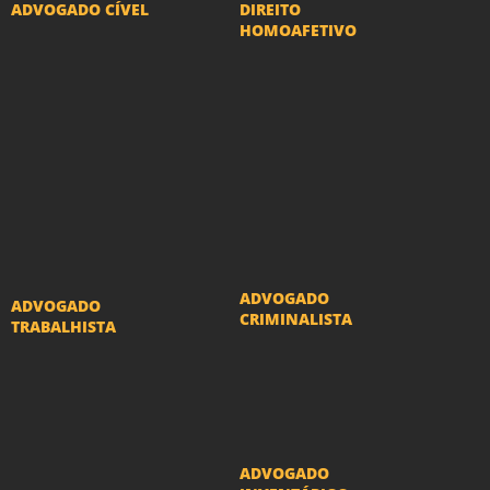
ADVOGADO CÍVEL
DIREITO
HOMOAFETIVO
Advogado Indenização
Divorcio e Separação
Danos Morais e Materiais
LGBT
Advogado Imobiliário
Adoção por casais
Advogado Condomínio
LGBT
Advogado Seguros
Mudança de nome -
Advogado Erro Médico
Transexuais
Advogado Usucapião
ADVOGADO
ADVOGADO
CRIMINALISTA
TRABALHISTA
Ações criminais e
Reclamações
inquéritos policiais
Trabalhistas
ADVOGADO