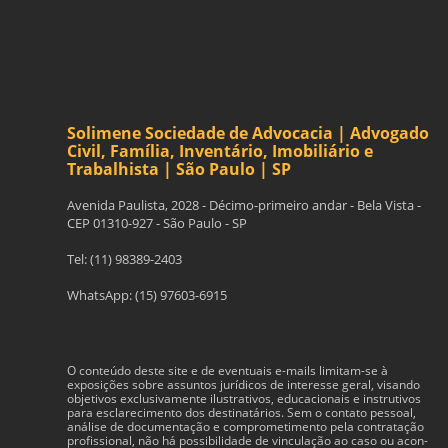
Solimene Sociedade de Advocacia | Advogado
Civil, Família, Inventário, Imobiliário e
Trabalhista | São Paulo | SP
Avenida Paulista, 2028 - Décimo-primeiro andar - Bela Vista -
CEP 01310-927 - São Paulo - SP
Tel: (11) 98389-2403
WhatsApp: (15) 97603-6915
O con­teúdo deste site e de even­tu­ais e-​mails limitam-​se à
exposições sobre assun­tos jurídi­cos de inter­esse geral, visando
obje­tivos exclu­si­va­mente ilus­tra­tivos, edu­ca­cionais e instru­tivos
para esclarec­i­mento dos des­ti­natários. Sem o con­tato pes­soal,
análise de doc­u­men­tação e com­pro­me­ti­mento pela con­tratação
profis­sional, não há pos­si­bil­i­dade de vin­cu­lação ao caso ou acon­