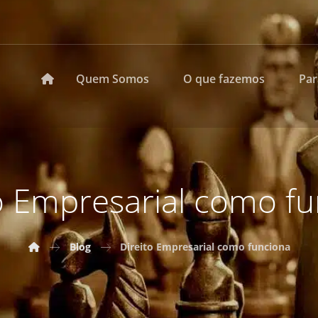
Quem Somos
O que fazemos
Pa
o Empresarial como f
Blog
Direito Empresarial como funciona