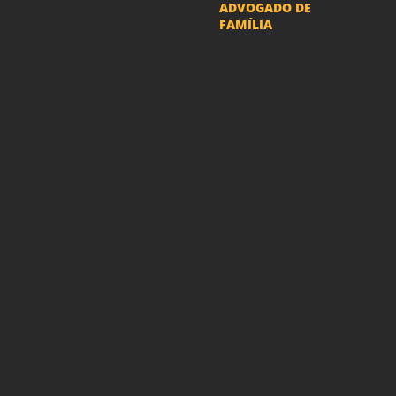
ADVOGADO DE
FAMÍLIA
Advogado Pensão
Alimenticia
Advogado Divórcio e
Separação
Advogado Guarda dos
filhos menores - São Paulo
Advogado Pacto
Antenupcial
Advogado União
Estável SP | Especialistas
em Direito de Família