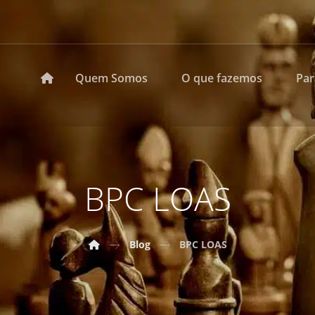
Quem Somos
O que fazemos
Pa
BPC LOAS
Blog
BPC LOAS