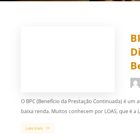
B
D
B
O BPC (Benefício da Prestação Continuada) é um au
baixa renda. Muitos conhecem por LOAS, que é a Le
Leia mais