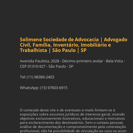
Solimene Sociedade de Advocacia | Advogado
Civil, Família, Inventário, Imobiliário e
Trabalhista | São Paulo | SP
Avenida Paulista, 2028 - Décimo-primeiro andar - Bela Vista -
CEP 01310-927 - São Paulo - SP
Tel: (11) 98389-2403
WhatsApp: (15) 97603-6915
O con­teúdo deste site e de even­tu­ais e-​mails limitam-​se à
exposições sobre assun­tos jurídi­cos de inter­esse geral, visando
obje­tivos exclu­si­va­mente ilus­tra­tivos, edu­ca­cionais e instru­tivos
para esclarec­i­mento dos des­ti­natários. Sem o con­tato pes­soal,
análise de doc­u­men­tação e com­pro­me­ti­mento pela con­tratação
profis­sional, não há pos­si­bil­i­dade de vin­cu­lação ao caso ou acon­