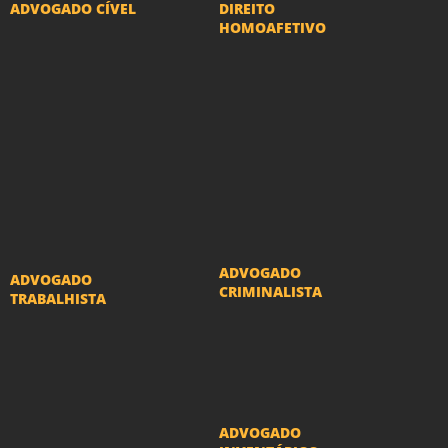
ADVOGADO CÍVEL
DIREITO
HOMOAFETIVO
Advogado Indenização
Divorcio e Separação
Danos Morais e Materiais
LGBT
Advogado Imobiliário
Adoção por casais
Advogado Condomínio
LGBT
Advogado Seguros
Mudança de nome -
Advogado Erro Médico
Transexuais
Advogado Usucapião
ADVOGADO
ADVOGADO
CRIMINALISTA
TRABALHISTA
Ações criminais e
Reclamações
inquéritos policiais
Trabalhistas
ADVOGADO