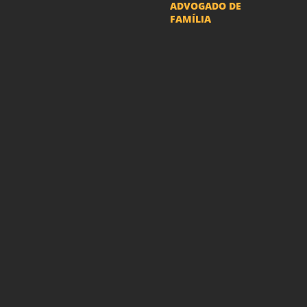
ADVOGADO DE
FAMÍLIA
Advogado Pensão
Alimenticia
Advogado Divórcio e
Separação
Advogado Guarda dos
filhos menores - São Paulo
Advogado Pacto
Antenupcial
Advogado União
Estável SP | Especialistas
em Direito de Família