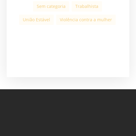
Sem categoria
Trabalhista
União Estável
Violência contra a mulher
ASSINE A NOSSA
NEWSLETTER
ASSINAR