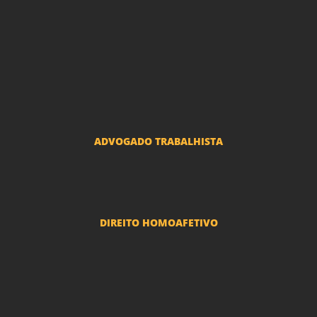
Advogado Indenização Danos Morais e Materiais
Advogado Imobiliário
Advogado Condomínio
Advogado Seguros
Advogado Erro Médico
Advogado Usucapião
ADVOGADO TRABALHISTA
Reclamações Trabalhistas
DIREITO HOMOAFETIVO
Divorcio e Separação LGBT
Adoção por casais LGBT
Mudança de nome - Transexuais