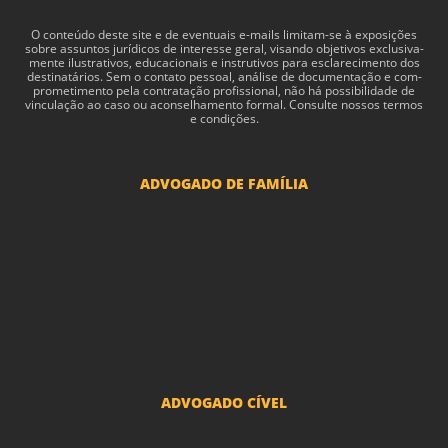
O con­teúdo deste site e de even­tu­ais e-​mails limitam-​se à exposições
sobre assun­tos jurídi­cos de inter­esse geral, visando obje­tivos exclu­si­va­
mente ilus­tra­tivos, edu­ca­cionais e instru­tivos para esclarec­i­mento dos
des­ti­natários. Sem o con­tato pes­soal, análise de doc­u­men­tação e com­
pro­me­ti­mento pela con­tratação profis­sional, não há pos­si­bil­i­dade de
vin­cu­lação ao caso ou acon­sel­hamento for­mal. Consulte nossos termos
e condições.
ADVOGADO DE FAMÍLIA
Advogado Pensão Alimenticia
Advogado Divórcio e Separação
Advogado Guarda dos filhos menores - São Paulo
Advogado Pacto Antenupcial
Advogado União Estável SP | Especialistas em Direito de Família
ADVOGADO CÍVEL