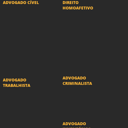
ADVOGADO CÍVEL
DIREITO
HOMOAFETIVO
Advogado Indenização
Divorcio e Separação
Danos Morais e Materiais
LGBT
Advogado Imobiliário
Adoção por casais
Advogado Condomínio
LGBT
Advogado Seguros
Mudança de nome -
Advogado Erro Médico
Transexuais
Advogado Usucapião
ADVOGADO
ADVOGADO
CRIMINALISTA
TRABALHISTA
Ações criminais e
Reclamações
inquéritos policiais
Trabalhistas
ADVOGADO