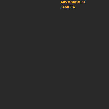
ADVOGADO DE
FAMÍLIA
Advogado Pensão
Alimenticia
Advogado Divórcio e
Separação
Advogado Guarda dos
filhos menores - São Paulo
Advogado Pacto
Antenupcial
Advogado União
Estável SP | Especialistas
em Direito de Família