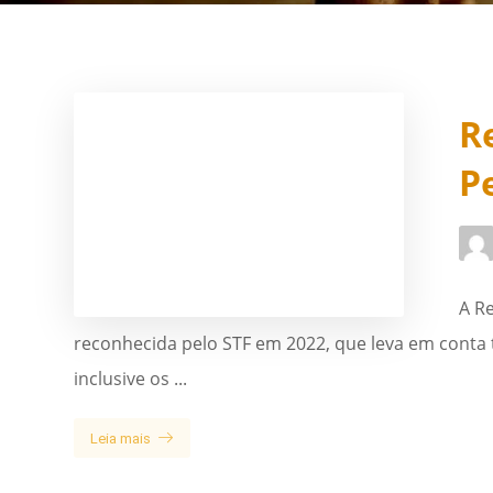
R
P
A Re
reconhecida pelo STF em 2022, que leva em conta t
inclusive os ...
Leia mais