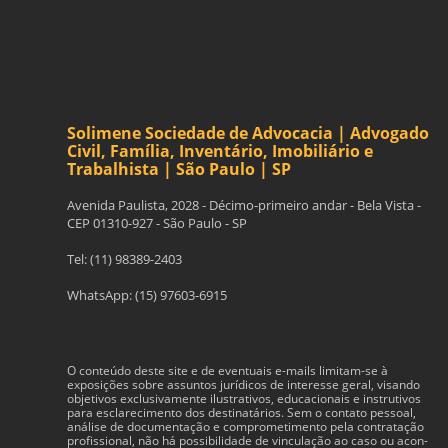
Solimene Sociedade de Advocacia | Advogado
Civil, Família, Inventário, Imobiliário e
Trabalhista | São Paulo | SP
Avenida Paulista, 2028 - Décimo-primeiro andar - Bela Vista -
CEP 01310-927 - São Paulo - SP
Tel: (11) 98389-2403
WhatsApp: (15) 97603-6915
O con­teúdo deste site e de even­tu­ais e-​mails limitam-​se à
exposições sobre assun­tos jurídi­cos de inter­esse geral, visando
obje­tivos exclu­si­va­mente ilus­tra­tivos, edu­ca­cionais e instru­tivos
para esclarec­i­mento dos des­ti­natários. Sem o con­tato pes­soal,
análise de doc­u­men­tação e com­pro­me­ti­mento pela con­tratação
profis­sional, não há pos­si­bil­i­dade de vin­cu­lação ao caso ou acon­