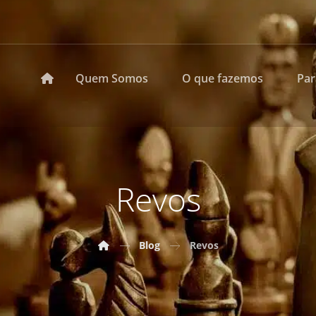
Quem Somos
O que fazemos
Pa
Revos
Blog
Revos