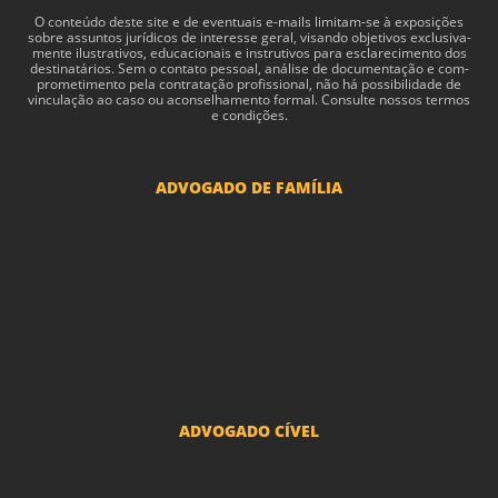
O con­teúdo deste site e de even­tu­ais e-​mails limitam-​se à exposições
sobre assun­tos jurídi­cos de inter­esse geral, visando obje­tivos exclu­si­va­
mente ilus­tra­tivos, edu­ca­cionais e instru­tivos para esclarec­i­mento dos
des­ti­natários. Sem o con­tato pes­soal, análise de doc­u­men­tação e com­
pro­me­ti­mento pela con­tratação profis­sional, não há pos­si­bil­i­dade de
vin­cu­lação ao caso ou acon­sel­hamento for­mal. Consulte nossos termos
e condições.
ADVOGADO DE FAMÍLIA
Advogado Pensão Alimenticia
Advogado Divórcio e Separação
Advogado Guarda dos filhos menores - São Paulo
Advogado Pacto Antenupcial
Advogado União Estável SP | Especialistas em Direito de Família
ADVOGADO CÍVEL