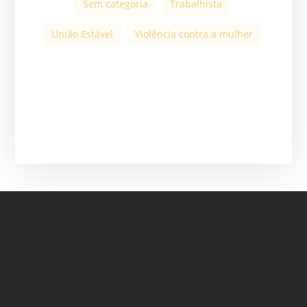
Sem categoria
Trabalhista
União Estável
Violência contra a mulher
ASSINE A NOSSA
NEWSLETTER
ASSINAR