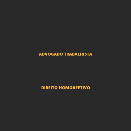
Advogado Indenização Danos Morais e Materiais
Advogado Imobiliário
Advogado Condomínio
Advogado Seguros
Advogado Erro Médico
Advogado Usucapião
ADVOGADO TRABALHISTA
Reclamações Trabalhistas
DIREITO HOMOAFETIVO
Divorcio e Separação LGBT
Adoção por casais LGBT
Mudança de nome - Transexuais