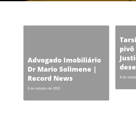
Tars
pivô
Just
Advogado Imobiliário
dese
Dr Mario Solimene |
Record News
8 de outub
8 de outubro de 2023