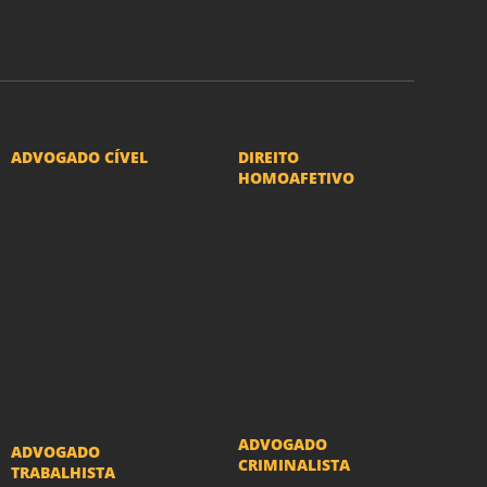
ASSINAR
ADVOGADO CÍVEL
DIREITO
HOMOAFETIVO
Advogado Indenização
Divorcio e Separação
Danos Morais e Materiais
LGBT
Advogado Imobiliário
Adoção por casais
Advogado Condomínio
LGBT
Advogado Seguros
Mudança de nome -
Advogado Erro Médico
Transexuais
Advogado Usucapião
ADVOGADO
ADVOGADO
CRIMINALISTA
TRABALHISTA