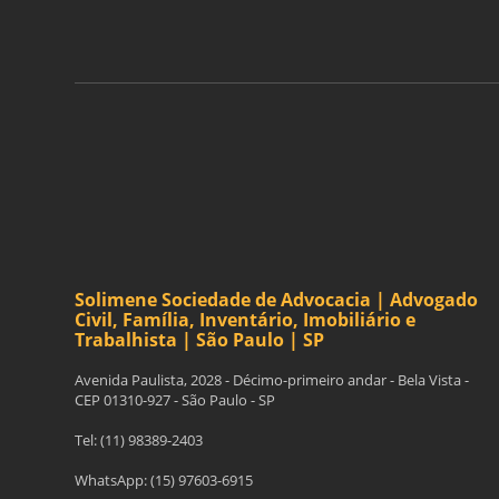
ASSINE A NOSSA
NEWSLETTER
Solimene Sociedade de Advocacia | Advogado
Civil, Família, Inventário, Imobiliário e
Trabalhista | São Paulo | SP
Avenida Paulista, 2028 - Décimo-primeiro andar - Bela Vista -
CEP 01310-927 - São Paulo - SP
Tel: (11) 98389-2403
WhatsApp: (15) 97603-6915