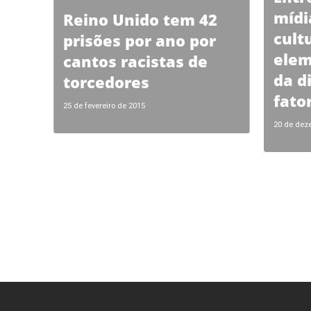
mídi
Reino Unido tem 42
cultu
prisões por ano por
elem
cantos racistas de
da d
torcedores
fato
25 de fevereiro de 2015
20 de dez