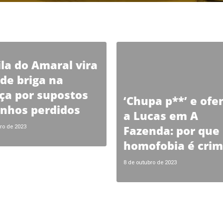
ila do Amaral vira
 de briga na
iça por supostos
‘Chupa p**’ e ofe
nhos perdidos
a Lucas em A
Fazenda: por que
ro de 2023
homofobia é cri
8 de outubro de 2023