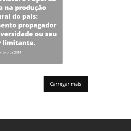
a na produção
ral do país:
ento propagador
iversidade ou seu
r limitante.
embro de 2014
Carregar mais