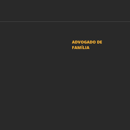
ADVOGADO DE
FAMÍLIA
Advogado Pensão
Alimenticia
Advogado Divórcio e
Separação
Advogado Guarda dos
filhos menores - São Paulo
Advogado Pacto
Antenupcial
Advogado União