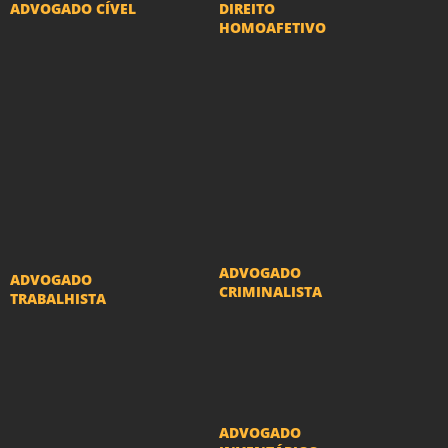
ADVOGADO CÍVEL
DIREITO
HOMOAFETIVO
Advogado Indenização
Divorcio e Separação
Danos Morais e Materiais
LGBT
Advogado Imobiliário
Adoção por casais
Advogado Condomínio
LGBT
Advogado Seguros
Mudança de nome -
Advogado Erro Médico
Transexuais
Advogado Usucapião
ADVOGADO
ADVOGADO
CRIMINALISTA
TRABALHISTA
Ações criminais e
Reclamações
inquéritos policiais
Trabalhistas
ADVOGADO