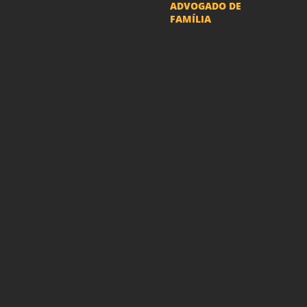
ADVOGADO DE
FAMÍLIA
Advogado Pensão
Alimenticia
Advogado Divórcio e
Separação
Advogado Guarda dos
filhos menores - São Paulo
Advogado Pacto
Antenupcial
Advogado União
Estável SP | Especialistas
em Direito de Família