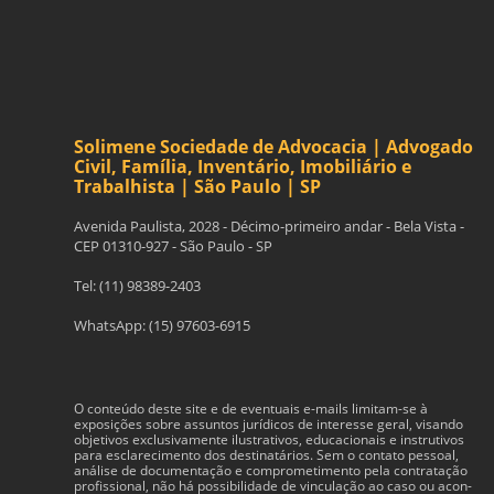
Solimene Sociedade de Advocacia | Advogado
Civil, Família, Inventário, Imobiliário e
Trabalhista | São Paulo | SP
Avenida Paulista, 2028 - Décimo-primeiro andar - Bela Vista -
CEP 01310-927 - São Paulo - SP
Tel: (11) 98389-2403
WhatsApp: (15) 97603-6915
O con­teúdo deste site e de even­tu­ais e-​mails limitam-​se à
exposições sobre assun­tos jurídi­cos de inter­esse geral, visando
obje­tivos exclu­si­va­mente ilus­tra­tivos, edu­ca­cionais e instru­tivos
para esclarec­i­mento dos des­ti­natários. Sem o con­tato pes­soal,
análise de doc­u­men­tação e com­pro­me­ti­mento pela con­tratação
profis­sional, não há pos­si­bil­i­dade de vin­cu­lação ao caso ou acon­