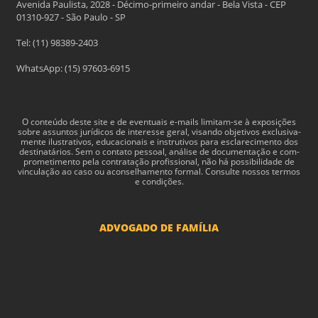
Avenida Paulista, 2028 - Décimo-primeiro andar - Bela Vista - CEP
01310-927 - São Paulo - SP
Tel: (11) 98389-2403
WhatsApp: (15) 97603-6915
O con­teúdo deste site e de even­tu­ais e-​mails limitam-​se à exposições
sobre assun­tos jurídi­cos de inter­esse geral, visando obje­tivos exclu­si­va­
mente ilus­tra­tivos, edu­ca­cionais e instru­tivos para esclarec­i­mento dos
des­ti­natários. Sem o con­tato pes­soal, análise de doc­u­men­tação e com­
pro­me­ti­mento pela con­tratação profis­sional, não há pos­si­bil­i­dade de
vin­cu­lação ao caso ou acon­sel­hamento for­mal. Consulte nossos termos
e condições.
ADVOGADO DE FAMÍLIA
Advogado Pensão Alimenticia
Advogado Divórcio e Separação
Advogado Guarda dos filhos menores - São Paulo