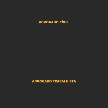
Advogado Pacto Antenupcial
Advogado União Estável SP | Especialistas em Direito de Família
ADVOGADO CÍVEL
Advogado Indenização Danos Morais e Materiais
Advogado Imobiliário
Advogado Condomínio
Advogado Seguros
Advogado Erro Médico
Advogado Usucapião
ADVOGADO TRABALHISTA
Reclamações Trabalhistas