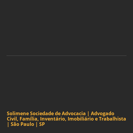
ASSINE A NOSSA
NEWSLETTER
ASSINAR
Solimene Sociedade de Advocacia | Advogado
Civil, Família, Inventário, Imobiliário e Trabalhista
| São Paulo | SP