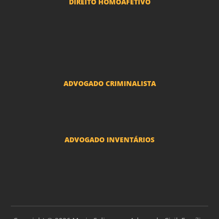
DIREITO HOMOAFETIVO
Divorcio e Separação LGBT
Adoção por casais LGBT
Mudança de nome - Transexuais
ADVOGADO CRIMINALISTA
Ações criminais e inquéritos policiais
ADVOGADO INVENTÁRIOS
Inventários