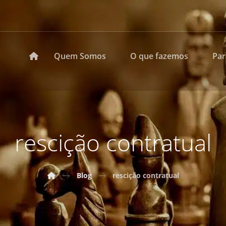
Quem Somos
O que fazemos
Pa
rescição contratual
Blog
rescição contratual