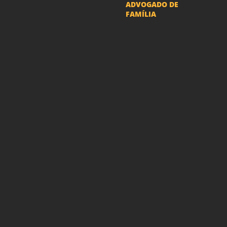
ADVOGADO DE
FAMÍLIA
Advogado Pensão
Alimenticia
Advogado Divórcio e
Separação
Advogado Guarda dos
filhos menores - São Paulo
Advogado Pacto
Antenupcial
Advogado União
Estável SP | Especialistas
em Direito de Família