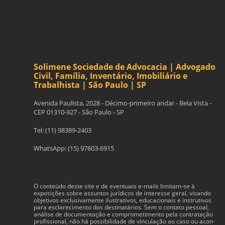
Solimene Sociedade de Advocacia | Advogado
Civil, Família, Inventário, Imobiliário e
Trabalhista | São Paulo | SP
Avenida Paulista, 2028 - Décimo-primeiro andar - Bela Vista -
CEP 01310-927 - São Paulo - SP
Tel: (11) 98389-2403
WhatsApp: (15) 97603-6915
O con­teúdo deste site e de even­tu­ais e-​mails limitam-​se à
exposições sobre assun­tos jurídi­cos de inter­esse geral, visando
obje­tivos exclu­si­va­mente ilus­tra­tivos, edu­ca­cionais e instru­tivos
para esclarec­i­mento dos des­ti­natários. Sem o con­tato pes­soal,
análise de doc­u­men­tação e com­pro­me­ti­mento pela con­tratação
profis­sional, não há pos­si­bil­i­dade de vin­cu­lação ao caso ou acon­