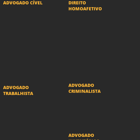
ADVOGADO CÍVEL
DIREITO
HOMOAFETIVO
Advogado Indenização
Divorcio e Separação
Danos Morais e Materiais
LGBT
Advogado Imobiliário
Adoção por casais
Advogado Condomínio
LGBT
Advogado Seguros
Mudança de nome -
Advogado Erro Médico
Transexuais
Advogado Usucapião
ADVOGADO
ADVOGADO
CRIMINALISTA
TRABALHISTA
Ações criminais e
Reclamações
inquéritos policiais
Trabalhistas
ADVOGADO