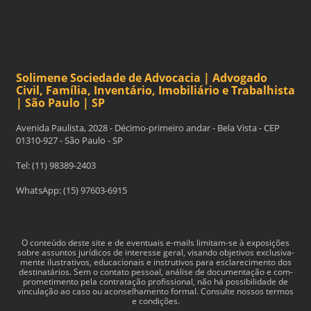
Solimene Sociedade de Advocacia | Advogado
Civil, Família, Inventário, Imobiliário e Trabalhista
| São Paulo | SP
Avenida Paulista, 2028 - Décimo-primeiro andar - Bela Vista - CEP
01310-927 - São Paulo - SP
Tel: (11) 98389-2403
WhatsApp: (15) 97603-6915
O con­teúdo deste site e de even­tu­ais e-​mails limitam-​se à exposições
sobre assun­tos jurídi­cos de inter­esse geral, visando obje­tivos exclu­si­va­
mente ilus­tra­tivos, edu­ca­cionais e instru­tivos para esclarec­i­mento dos
des­ti­natários. Sem o con­tato pes­soal, análise de doc­u­men­tação e com­
pro­me­ti­mento pela con­tratação profis­sional, não há pos­si­bil­i­dade de
vin­cu­lação ao caso ou acon­sel­hamento for­mal. Consulte nossos termos
e condições.