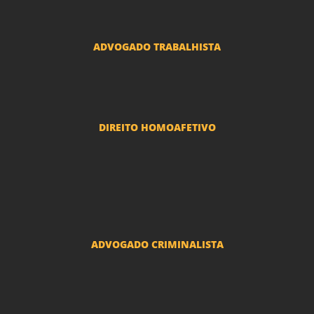
Advogado Usucapião
ADVOGADO TRABALHISTA
Reclamações Trabalhistas
DIREITO HOMOAFETIVO
Divorcio e Separação LGBT
Adoção por casais LGBT
Mudança de nome - Transexuais
ADVOGADO CRIMINALISTA
Ações criminais e inquéritos policiais