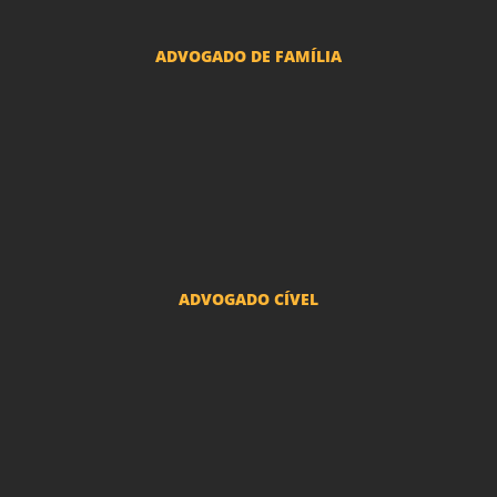
ADVOGADO DE FAMÍLIA
Advogado Pensão Alimenticia
Advogado Divórcio e Separação
Advogado Guarda dos filhos menores - São Paulo
Advogado Pacto Antenupcial
Advogado União Estável SP | Especialistas em Direito de Família
ADVOGADO CÍVEL
Advogado Indenização Danos Morais e Materiais
Advogado Imobiliário
Advogado Condomínio
Advogado Seguros
Advogado Erro Médico