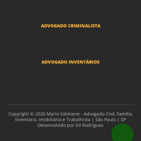
Adoção por casais LGBT
Mudança de nome - Transexuais
ADVOGADO CRIMINALISTA
Ações criminais e inquéritos policiais
ADVOGADO INVENTÁRIOS
Inventários
Copyright © 2026 Mario Solimene - Advogado Civil, Família,
Inventário, Imobiliário e Trabalhista | São Paulo | SP
Desenvolvido por
Ed Rodrigues