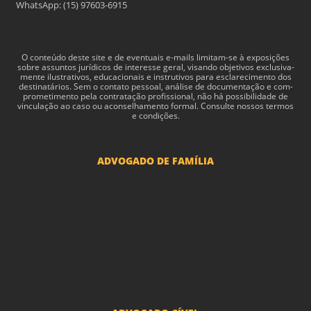
WhatsApp: (15) 97603-6915
O con­teúdo deste site e de even­tu­ais e-​mails limitam-​se à exposições
sobre assun­tos jurídi­cos de inter­esse geral, visando obje­tivos exclu­si­va­
mente ilus­tra­tivos, edu­ca­cionais e instru­tivos para esclarec­i­mento dos
des­ti­natários. Sem o con­tato pes­soal, análise de doc­u­men­tação e com­
pro­me­ti­mento pela con­tratação profis­sional, não há pos­si­bil­i­dade de
vin­cu­lação ao caso ou acon­sel­hamento for­mal. Consulte nossos termos
e condições.
ADVOGADO DE FAMÍLIA
Advogado Pensão Alimenticia
Advogado Divórcio e Separação
Advogado Guarda dos filhos menores - São Paulo
Advogado Pacto Antenupcial
Advogado União Estável SP | Especialistas em Direito de Família