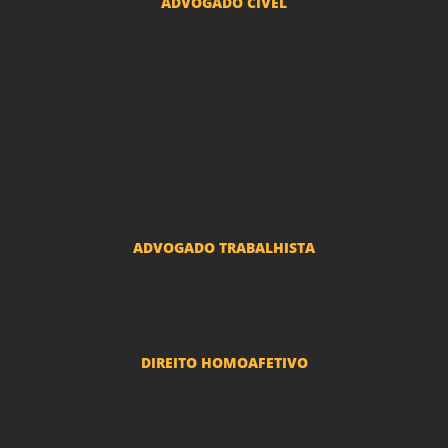
ADVOGADO CÍVEL
Advogado Indenização Danos Morais e Materiais
Advogado Imobiliário
Advogado Condomínio
Advogado Seguros
Advogado Erro Médico
Advogado Usucapião
ADVOGADO TRABALHISTA
Reclamações Trabalhistas
DIREITO HOMOAFETIVO
Divorcio e Separação LGBT