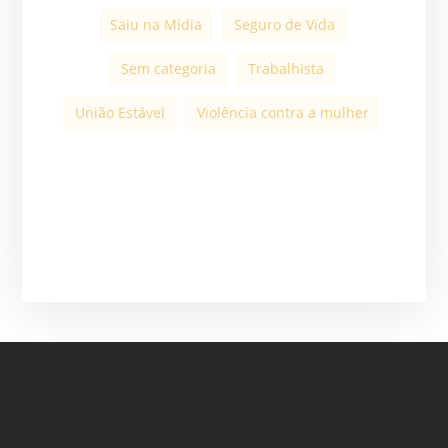
Saiu na Mídia
Seguro de Vida
Sem categoria
Trabalhista
União Estável
Violência contra a mulher
ASSINE A NOSSA
NEWSLETTER