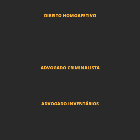
DIREITO HOMOAFETIVO
Divorcio e Separação LGBT
Adoção por casais LGBT
Mudança de nome - Transexuais
ADVOGADO CRIMINALISTA
Ações criminais e inquéritos policiais
ADVOGADO INVENTÁRIOS
Inventários