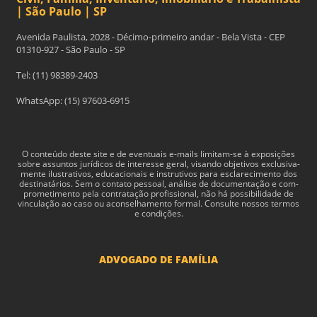
| São Paulo | SP
Avenida Paulista, 2028 - Décimo-primeiro andar - Bela Vista - CEP
01310-927 - São Paulo - SP
Tel: (11) 98389-2403
WhatsApp: (15) 97603-6915
O con­teúdo deste site e de even­tu­ais e-​mails limitam-​se à exposições
sobre assun­tos jurídi­cos de inter­esse geral, visando obje­tivos exclu­si­va­
mente ilus­tra­tivos, edu­ca­cionais e instru­tivos para esclarec­i­mento dos
des­ti­natários. Sem o con­tato pes­soal, análise de doc­u­men­tação e com­
pro­me­ti­mento pela con­tratação profis­sional, não há pos­si­bil­i­dade de
vin­cu­lação ao caso ou acon­sel­hamento for­mal. Consulte nossos termos
e condições.
ADVOGADO DE FAMÍLIA
Advogado Pensão Alimenticia