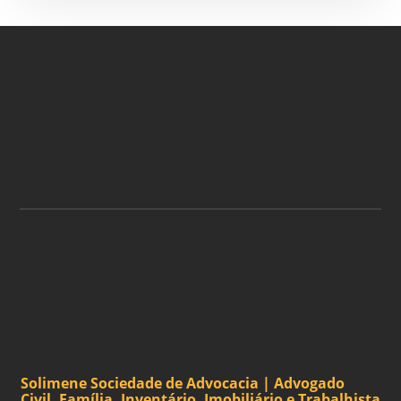
ASSINE A NOSSA
NEWSLETTER
ASSINAR
Solimene Sociedade de Advocacia | Advogado
Civil, Família, Inventário, Imobiliário e Trabalhista