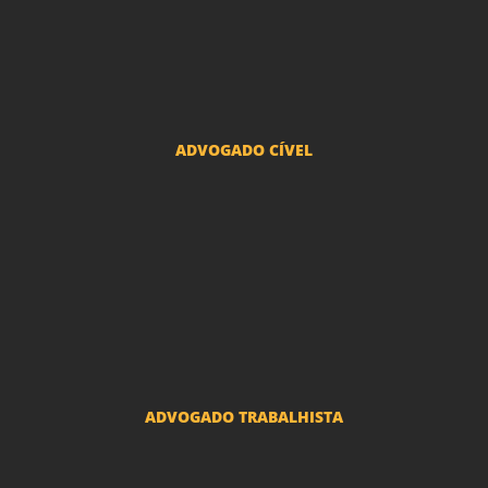
Advogado Divórcio e Separação
Advogado Guarda dos filhos menores - São Paulo
Advogado Pacto Antenupcial
Advogado União Estável SP | Especialistas em Direito de Família
ADVOGADO CÍVEL
Advogado Indenização Danos Morais e Materiais
Advogado Imobiliário
Advogado Condomínio
Advogado Seguros
Advogado Erro Médico
Advogado Usucapião
ADVOGADO TRABALHISTA
Reclamações Trabalhistas