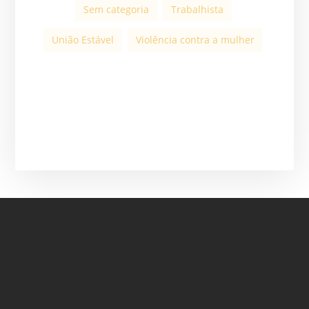
Sem categoria
Trabalhista
União Estável
Violência contra a mulher
ASSINE A NOSSA
NEWSLETTER
ASSINAR