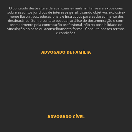
O con­teúdo deste site e de even­tu­ais e-​mails limitam-​se à exposições
sobre assun­tos jurídi­cos de inter­esse geral, visando obje­tivos exclu­si­va­
mente ilus­tra­tivos, edu­ca­cionais e instru­tivos para esclarec­i­mento dos
des­ti­natários. Sem o con­tato pes­soal, análise de doc­u­men­tação e com­
pro­me­ti­mento pela con­tratação profis­sional, não há pos­si­bil­i­dade de
vin­cu­lação ao caso ou acon­sel­hamento for­mal. Consulte nossos termos
e condições.
ADVOGADO DE FAMÍLIA
Advogado Pensão Alimenticia
Advogado Divórcio e Separação
Advogado Guarda dos filhos menores - São Paulo
Advogado Pacto Antenupcial
Advogado União Estável SP | Especialistas em Direito de Família
ADVOGADO CÍVEL