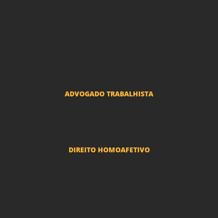
Advogado Indenização Danos Morais e Materiais
Advogado Imobiliário
Advogado Condomínio
Advogado Seguros
Advogado Erro Médico
Advogado Usucapião
ADVOGADO TRABALHISTA
Reclamações Trabalhistas
DIREITO HOMOAFETIVO
Divorcio e Separação LGBT
Adoção por casais LGBT
Mudança de nome - Transexuais