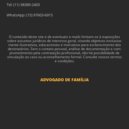
Tel: (11) 98389-2403
WhatsApp: (15) 97603-6915
O con­teúdo deste site e de even­tu­ais e-​mails limitam-​se à exposições
sobre assun­tos jurídi­cos de inter­esse geral, visando obje­tivos exclu­si­va­
mente ilus­tra­tivos, edu­ca­cionais e instru­tivos para esclarec­i­mento dos
des­ti­natários. Sem o con­tato pes­soal, análise de doc­u­men­tação e com­
pro­me­ti­mento pela con­tratação profis­sional, não há pos­si­bil­i­dade de
vin­cu­lação ao caso ou acon­sel­hamento for­mal. Consulte nossos termos
e condições.
ADVOGADO DE FAMÍLIA
Advogado Pensão Alimenticia
Advogado Divórcio e Separação
Advogado Guarda dos filhos menores - São Paulo
Advogado Pacto Antenupcial
Advogado União Estável SP | Especialistas em Direito de Família