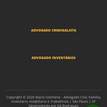
Divorcio e Separação LGBT
Adoção por casais LGBT
Mudança de nome - Transexuais
ADVOGADO CRIMINALISTA
Ações criminais e inquéritos policiais
ADVOGADO INVENTÁRIOS
Inventários
Copyright © 2026 Mario Solimene - Advogado Civil, Família,
Inventário, Imobiliário e Trabalhista | São Paulo | SP
Desenvolvido por
Ed Rodrigues