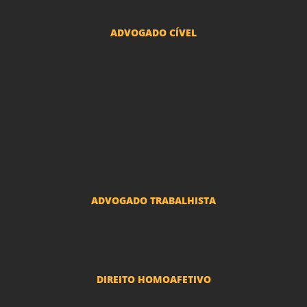
ADVOGADO CÍVEL
Advogado Indenização Danos Morais e Materiais
Advogado Imobiliário
Advogado Condomínio
Advogado Seguros
Advogado Erro Médico
Advogado Usucapião
ADVOGADO TRABALHISTA
Reclamações Trabalhistas
DIREITO HOMOAFETIVO