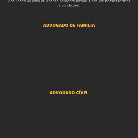
vin­cu­lação ao caso ou acon­sel­hamento for­mal. Consulte nossos termos
e condições.
ADVOGADO DE FAMÍLIA
Advogado Pensão Alimenticia
Advogado Divórcio e Separação
Advogado Guarda dos filhos menores - São Paulo
Advogado Pacto Antenupcial
Advogado União Estável SP | Especialistas em Direito de Família
ADVOGADO CÍVEL
Advogado Indenização Danos Morais e Materiais
Advogado Imobiliário
Advogado Condomínio
Advogado Seguros