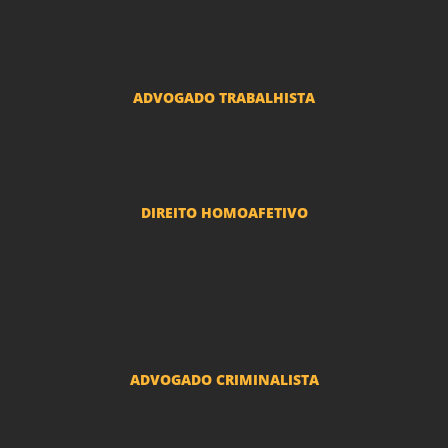
Advogado Erro Médico
Advogado Usucapião
ADVOGADO TRABALHISTA
Reclamações Trabalhistas
DIREITO HOMOAFETIVO
Divorcio e Separação LGBT
Adoção por casais LGBT
Mudança de nome - Transexuais
ADVOGADO CRIMINALISTA
Ações criminais e inquéritos policiais