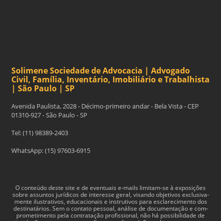
Solimene Sociedade de Advocacia | Advogado
Civil, Família, Inventário, Imobiliário e Trabalhista
| São Paulo | SP
Avenida Paulista, 2028 - Décimo-primeiro andar - Bela Vista - CEP
01310-927 - São Paulo - SP
Tel: (11) 98389-2403
WhatsApp: (15) 97603-6915
O con­teúdo deste site e de even­tu­ais e-​mails limitam-​se à exposições
sobre assun­tos jurídi­cos de inter­esse geral, visando obje­tivos exclu­si­va­
mente ilus­tra­tivos, edu­ca­cionais e instru­tivos para esclarec­i­mento dos
des­ti­natários. Sem o con­tato pes­soal, análise de doc­u­men­tação e com­
pro­me­ti­mento pela con­tratação profis­sional, não há pos­si­bil­i­dade de