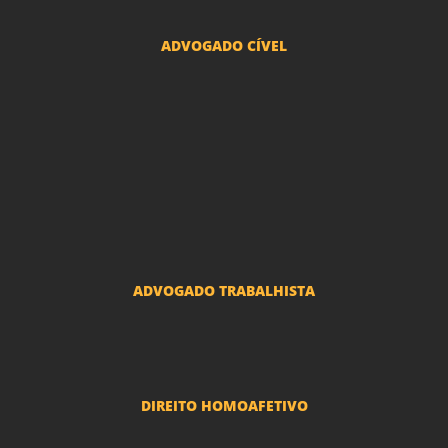
ADVOGADO CÍVEL
Advogado Indenização Danos Morais e Materiais
Advogado Imobiliário
Advogado Condomínio
Advogado Seguros
Advogado Erro Médico
Advogado Usucapião
ADVOGADO TRABALHISTA
Reclamações Trabalhistas
DIREITO HOMOAFETIVO