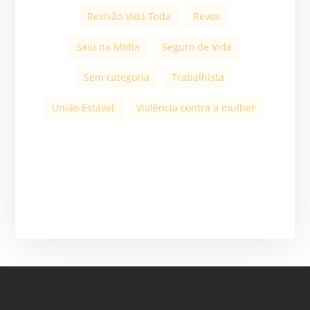
Revisão Vida Toda
Revos
Saiu na Mídia
Seguro de Vida
Sem categoria
Trabalhista
União Estável
Violência contra a mulher
ASSINE A NOSSA
NEWSLETTER