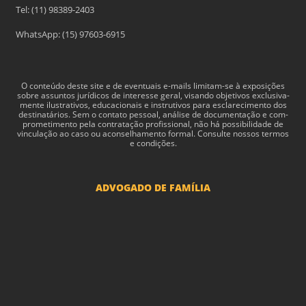
Tel: (11) 98389-2403
WhatsApp: (15) 97603-6915
O con­teúdo deste site e de even­tu­ais e-​mails limitam-​se à exposições
sobre assun­tos jurídi­cos de inter­esse geral, visando obje­tivos exclu­si­va­
mente ilus­tra­tivos, edu­ca­cionais e instru­tivos para esclarec­i­mento dos
des­ti­natários. Sem o con­tato pes­soal, análise de doc­u­men­tação e com­
pro­me­ti­mento pela con­tratação profis­sional, não há pos­si­bil­i­dade de
vin­cu­lação ao caso ou acon­sel­hamento for­mal. Consulte nossos termos
e condições.
ADVOGADO DE FAMÍLIA
Advogado Pensão Alimenticia
Advogado Divórcio e Separação
Advogado Guarda dos filhos menores - São Paulo
Advogado Pacto Antenupcial
Advogado União Estável SP | Especialistas em Direito de Família