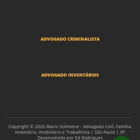
Divorcio e Separação LGBT
Adoção por casais LGBT
Mudança de nome - Transexuais
ADVOGADO CRIMINALISTA
Ações criminais e inquéritos policiais
ADVOGADO INVENTÁRIOS
Inventários
Copyright © 2026 Mario Solimene - Advogado Civil, Família,
Inventário, Imobiliário e Trabalhista | São Paulo | SP
Desenvolvido por
Ed Rodrigues