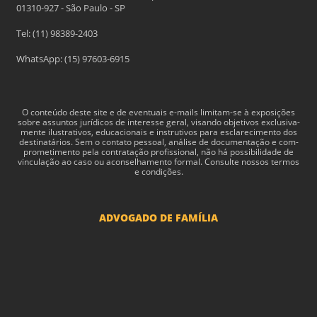
01310-927 - São Paulo - SP
Tel: (11) 98389-2403
WhatsApp: (15) 97603-6915
O con­teúdo deste site e de even­tu­ais e-​mails limitam-​se à exposições
sobre assun­tos jurídi­cos de inter­esse geral, visando obje­tivos exclu­si­va­
mente ilus­tra­tivos, edu­ca­cionais e instru­tivos para esclarec­i­mento dos
des­ti­natários. Sem o con­tato pes­soal, análise de doc­u­men­tação e com­
pro­me­ti­mento pela con­tratação profis­sional, não há pos­si­bil­i­dade de
vin­cu­lação ao caso ou acon­sel­hamento for­mal. Consulte nossos termos
e condições.
ADVOGADO DE FAMÍLIA
Advogado Pensão Alimenticia
Advogado Divórcio e Separação
Advogado Guarda dos filhos menores - São Paulo