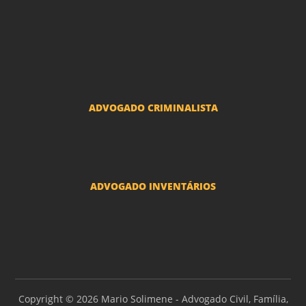
Divorcio e Separação LGBT
Adoção por casais LGBT
Mudança de nome - Transexuais
ADVOGADO CRIMINALISTA
Ações criminais e inquéritos policiais
ADVOGADO INVENTÁRIOS
Inventários
Copyright © 2026 Mario Solimene - Advogado Civil, Família,