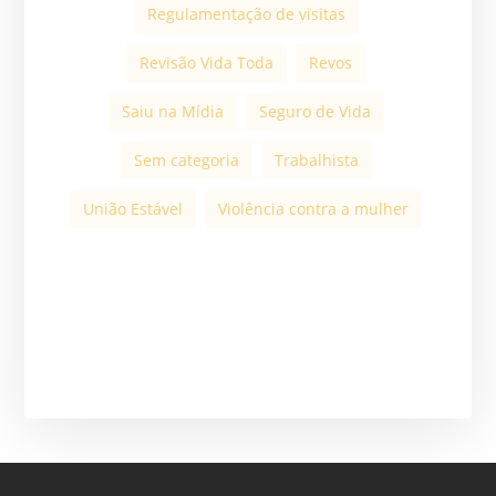
Regulamentação de visitas
Revisão Vida Toda
Revos
Saiu na Mídia
Seguro de Vida
Sem categoria
Trabalhista
União Estável
Violência contra a mulher