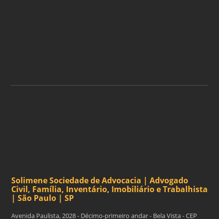
ASSINE A NOSSA
NEWSLETTER
ASSINAR
Solimene Sociedade de Advocacia | Advogado
Civil, Família, Inventário, Imobiliário e Trabalhista
| São Paulo | SP
Avenida Paulista, 2028 - Décimo-primeiro andar - Bela Vista - CEP