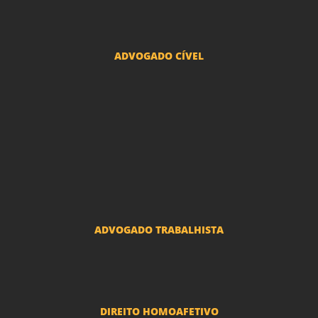
Advogado Pacto Antenupcial
Advogado União Estável SP | Especialistas em Direito de Família
ADVOGADO CÍVEL
Advogado Indenização Danos Morais e Materiais
Advogado Imobiliário
Advogado Condomínio
Advogado Seguros
Advogado Erro Médico
Advogado Usucapião
ADVOGADO TRABALHISTA
Reclamações Trabalhistas
DIREITO HOMOAFETIVO