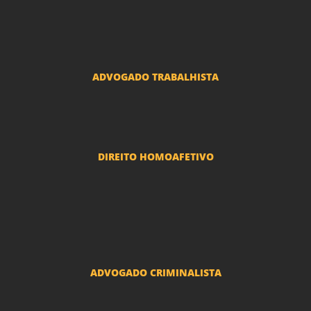
Advogado Seguros
Advogado Erro Médico
Advogado Usucapião
ADVOGADO TRABALHISTA
Reclamações Trabalhistas
DIREITO HOMOAFETIVO
Divorcio e Separação LGBT
Adoção por casais LGBT
Mudança de nome - Transexuais
ADVOGADO CRIMINALISTA