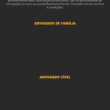
pro­me­ti­mento pela con­tratação profis­sional, não há pos­si­bil­i­dade de
vin­cu­lação ao caso ou acon­sel­hamento for­mal. Consulte nossos termos
e condições.
ADVOGADO DE FAMÍLIA
Advogado Pensão Alimenticia
Advogado Divórcio e Separação
Advogado Guarda dos filhos menores - São Paulo
Advogado Pacto Antenupcial
Advogado União Estável SP | Especialistas em Direito de Família
ADVOGADO CÍVEL
Advogado Indenização Danos Morais e Materiais
Advogado Imobiliário
Advogado Condomínio