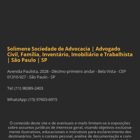
Solimene Sociedade de Advocacia | Advogado
Civil, Família, Inventário, Imobiliário e Trabalhista
| São Paulo | SP
Avenida Paulista, 2028 - Décimo-primeiro andar - Bela Vista - CEP
01310-927 - São Paulo - SP
Tel: (11) 98389-2403
WhatsApp: (15) 97603-6915
O con­teúdo deste site e de even­tu­ais e-​mails limitam-​se à exposições
sobre assun­tos jurídi­cos de inter­esse geral, visando obje­tivos exclu­si­va­
mente ilus­tra­tivos, edu­ca­cionais e instru­tivos para esclarec­i­mento dos
des­ti­natários. Sem o con­tato pes­soal, análise de doc­u­men­tação e com­