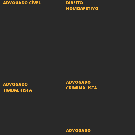
ADVOGADO CÍVEL
DIREITO
HOMOAFETIVO
Advogado Indenização
Divorcio e Separação
Danos Morais e Materiais
LGBT
Advogado Imobiliário
Adoção por casais
Advogado Condomínio
LGBT
Advogado Seguros
Mudança de nome -
Advogado Erro Médico
Transexuais
Advogado Usucapião
ADVOGADO
ADVOGADO
CRIMINALISTA
TRABALHISTA
Ações criminais e
Reclamações
inquéritos policiais
Trabalhistas
ADVOGADO