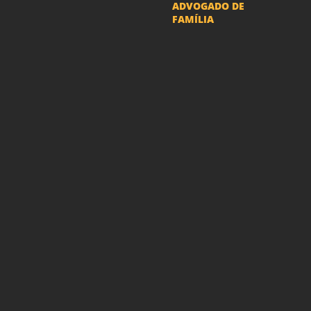
ADVOGADO DE
FAMÍLIA
Advogado Pensão
Alimenticia
Advogado Divórcio e
Separação
Advogado Guarda dos
filhos menores - São Paulo
Advogado Pacto
Antenupcial
Advogado União
Estável SP | Especialistas
em Direito de Família