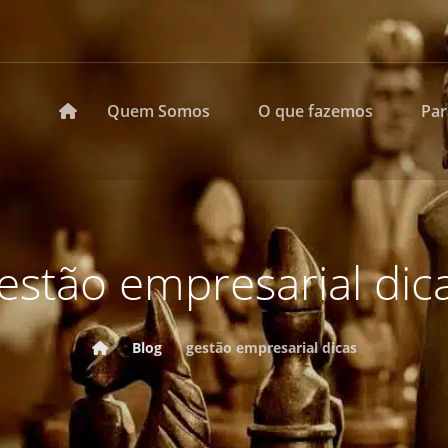
Quem Somos
O que fazemos
Pa
estão empresarial dic
Blog
gestão empresarial dicas