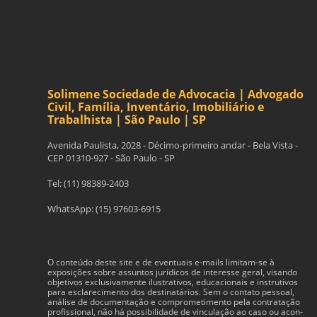
Solimene Sociedade de Advocacia | Advogado
Civil, Família, Inventário, Imobiliário e
Trabalhista | São Paulo | SP
Avenida Paulista, 2028 - Décimo-primeiro andar - Bela Vista -
CEP 01310-927 - São Paulo - SP
Tel: (11) 98389-2403
WhatsApp: (15) 97603-6915
O con­teúdo deste site e de even­tu­ais e-​mails limitam-​se à
exposições sobre assun­tos jurídi­cos de inter­esse geral, visando
obje­tivos exclu­si­va­mente ilus­tra­tivos, edu­ca­cionais e instru­tivos
para esclarec­i­mento dos des­ti­natários. Sem o con­tato pes­soal,
análise de doc­u­men­tação e com­pro­me­ti­mento pela con­tratação
profis­sional, não há pos­si­bil­i­dade de vin­cu­lação ao caso ou acon­