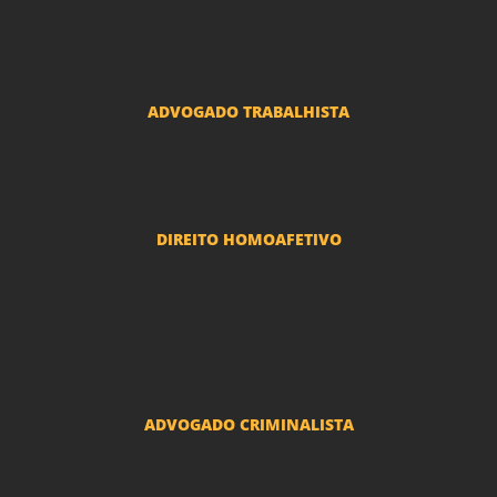
Advogado Erro Médico
Advogado Usucapião
ADVOGADO TRABALHISTA
Reclamações Trabalhistas
DIREITO HOMOAFETIVO
Divorcio e Separação LGBT
Adoção por casais LGBT
Mudança de nome - Transexuais
ADVOGADO CRIMINALISTA
Ações criminais e inquéritos policiais