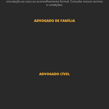
vin­cu­lação ao caso ou acon­sel­hamento for­mal. Consulte nossos termos
e condições.
ADVOGADO DE FAMÍLIA
Advogado Pensão Alimenticia
Advogado Divórcio e Separação
Advogado Guarda dos filhos menores - São Paulo
Advogado Pacto Antenupcial
Advogado União Estável SP | Especialistas em Direito de Família
ADVOGADO CÍVEL
Advogado Indenização Danos Morais e Materiais
Advogado Imobiliário
Advogado Condomínio
Advogado Seguros