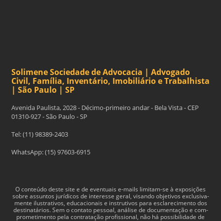
Solimene Sociedade de Advocacia | Advogado
Civil, Família, Inventário, Imobiliário e Trabalhista
| São Paulo | SP
Avenida Paulista, 2028 - Décimo-primeiro andar - Bela Vista - CEP
01310-927 - São Paulo - SP
Tel: (11) 98389-2403
WhatsApp: (15) 97603-6915
O con­teúdo deste site e de even­tu­ais e-​mails limitam-​se à exposições
sobre assun­tos jurídi­cos de inter­esse geral, visando obje­tivos exclu­si­va­
mente ilus­tra­tivos, edu­ca­cionais e instru­tivos para esclarec­i­mento dos
des­ti­natários. Sem o con­tato pes­soal, análise de doc­u­men­tação e com­
pro­me­ti­mento pela con­tratação profis­sional, não há pos­si­bil­i­dade de